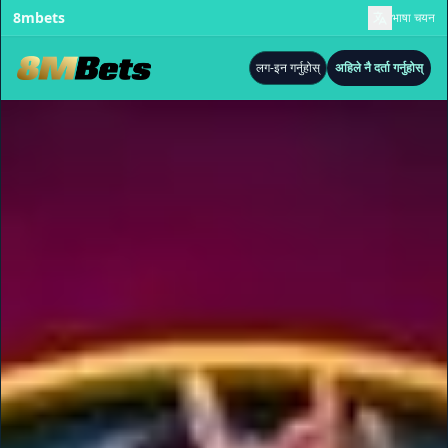
8mbets
भाषा चयन
लग-इन गर्नुहोस्
अहिले नै दर्ता गर्नुहोस्